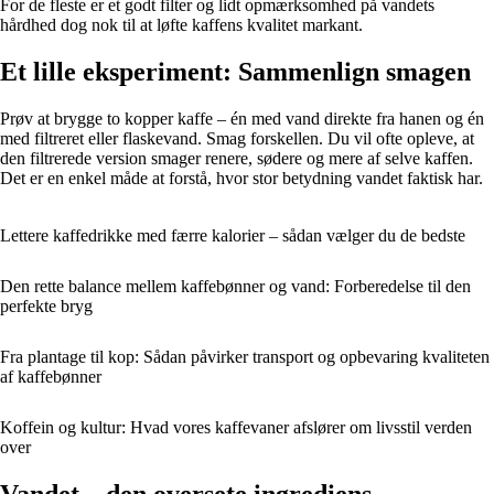
For de fleste er et godt filter og lidt opmærksomhed på vandets
hårdhed dog nok til at løfte kaffens kvalitet markant.
Et lille eksperiment: Sammenlign smagen
Prøv at brygge to kopper kaffe – én med vand direkte fra hanen og én
med filtreret eller flaskevand. Smag forskellen. Du vil ofte opleve, at
den filtrerede version smager renere, sødere og mere af selve kaffen.
Det er en enkel måde at forstå, hvor stor betydning vandet faktisk har.
Lettere kaffedrikke med færre kalorier – sådan vælger du de bedste
Den rette balance mellem kaffebønner og vand: Forberedelse til den
perfekte bryg
Fra plantage til kop: Sådan påvirker transport og opbevaring kvaliteten
af kaffebønner
Koffein og kultur: Hvad vores kaffevaner afslører om livsstil verden
over
Vandet – den oversete ingrediens