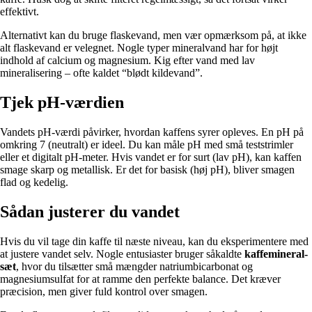
effektivt.
Alternativt kan du bruge flaskevand, men vær opmærksom på, at ikke
alt flaskevand er velegnet. Nogle typer mineralvand har for højt
indhold af calcium og magnesium. Kig efter vand med lav
mineralisering – ofte kaldet “blødt kildevand”.
Tjek pH-værdien
Vandets pH-værdi påvirker, hvordan kaffens syrer opleves. En pH på
omkring 7 (neutralt) er ideel. Du kan måle pH med små teststrimler
eller et digitalt pH-meter. Hvis vandet er for surt (lav pH), kan kaffen
smage skarp og metallisk. Er det for basisk (høj pH), bliver smagen
flad og kedelig.
Sådan justerer du vandet
Hvis du vil tage din kaffe til næste niveau, kan du eksperimentere med
at justere vandet selv. Nogle entusiaster bruger såkaldte
kaffemineral-
sæt
, hvor du tilsætter små mængder natriumbicarbonat og
magnesiumsulfat for at ramme den perfekte balance. Det kræver
præcision, men giver fuld kontrol over smagen.