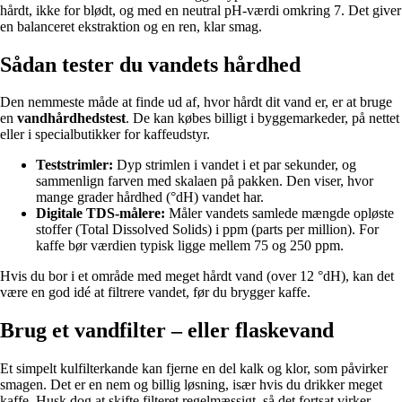
hårdt, ikke for blødt, og med en neutral pH-værdi omkring 7. Det giver
en balanceret ekstraktion og en ren, klar smag.
Sådan tester du vandets hårdhed
Den nemmeste måde at finde ud af, hvor hårdt dit vand er, er at bruge
en
vandhårdhedstest
. De kan købes billigt i byggemarkeder, på nettet
eller i specialbutikker for kaffeudstyr.
Teststrimler:
Dyp strimlen i vandet i et par sekunder, og
sammenlign farven med skalaen på pakken. Den viser, hvor
mange grader hårdhed (°dH) vandet har.
Digitale TDS-målere:
Måler vandets samlede mængde opløste
stoffer (Total Dissolved Solids) i ppm (parts per million). For
kaffe bør værdien typisk ligge mellem 75 og 250 ppm.
Hvis du bor i et område med meget hårdt vand (over 12 °dH), kan det
være en god idé at filtrere vandet, før du brygger kaffe.
Brug et vandfilter – eller flaskevand
Et simpelt kulfilterkande kan fjerne en del kalk og klor, som påvirker
smagen. Det er en nem og billig løsning, især hvis du drikker meget
kaffe. Husk dog at skifte filteret regelmæssigt, så det fortsat virker