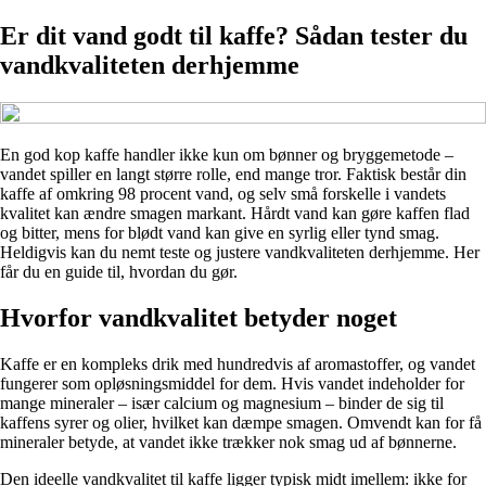
Er dit vand godt til kaffe? Sådan tester du
vandkvaliteten derhjemme
En god kop kaffe handler ikke kun om bønner og bryggemetode –
vandet spiller en langt større rolle, end mange tror. Faktisk består din
kaffe af omkring 98 procent vand, og selv små forskelle i vandets
kvalitet kan ændre smagen markant. Hårdt vand kan gøre kaffen flad
og bitter, mens for blødt vand kan give en syrlig eller tynd smag.
Heldigvis kan du nemt teste og justere vandkvaliteten derhjemme. Her
får du en guide til, hvordan du gør.
Hvorfor vandkvalitet betyder noget
Kaffe er en kompleks drik med hundredvis af aromastoffer, og vandet
fungerer som opløsningsmiddel for dem. Hvis vandet indeholder for
mange mineraler – især calcium og magnesium – binder de sig til
kaffens syrer og olier, hvilket kan dæmpe smagen. Omvendt kan for få
mineraler betyde, at vandet ikke trækker nok smag ud af bønnerne.
Den ideelle vandkvalitet til kaffe ligger typisk midt imellem: ikke for