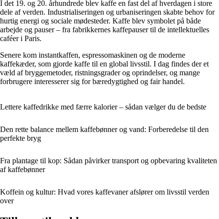
I det 19. og 20. århundrede blev kaffe en fast del af hverdagen i store
dele af verden. Industrialiseringen og urbaniseringen skabte behov for
hurtig energi og sociale mødesteder. Kaffe blev symbolet på både
arbejde og pauser – fra fabrikkernes kaffepauser til de intellektuelles
caféer i Paris.
Senere kom instantkaffen, espressomaskinen og de moderne
kaffekæder, som gjorde kaffe til en global livsstil. I dag findes der et
væld af bryggemetoder, ristningsgrader og oprindelser, og mange
forbrugere interesserer sig for bæredygtighed og fair handel.
Lettere kaffedrikke med færre kalorier – sådan vælger du de bedste
Den rette balance mellem kaffebønner og vand: Forberedelse til den
perfekte bryg
Fra plantage til kop: Sådan påvirker transport og opbevaring kvaliteten
af kaffebønner
Koffein og kultur: Hvad vores kaffevaner afslører om livsstil verden
over