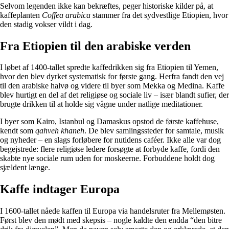
Selvom legenden ikke kan bekræftes, peger historiske kilder på, at
kaffeplanten
Coffea arabica
stammer fra det sydvestlige Etiopien, hvor
den stadig vokser vildt i dag.
Fra Etiopien til den arabiske verden
I løbet af 1400-tallet spredte kaffedrikken sig fra Etiopien til Yemen,
hvor den blev dyrket systematisk for første gang. Herfra fandt den vej
til den arabiske halvø og videre til byer som Mekka og Medina. Kaffe
blev hurtigt en del af det religiøse og sociale liv – især blandt sufier, der
brugte drikken til at holde sig vågne under natlige meditationer.
I byer som Kairo, Istanbul og Damaskus opstod de første kaffehuse,
kendt som
qahveh khaneh
. De blev samlingssteder for samtale, musik
og nyheder – en slags forløbere for nutidens caféer. Ikke alle var dog
begejstrede: flere religiøse ledere forsøgte at forbyde kaffe, fordi den
skabte nye sociale rum uden for moskeerne. Forbuddene holdt dog
sjældent længe.
Kaffe indtager Europa
I 1600-tallet nåede kaffen til Europa via handelsruter fra Mellemøsten.
Først blev den mødt med skepsis – nogle kaldte den endda “den bitre