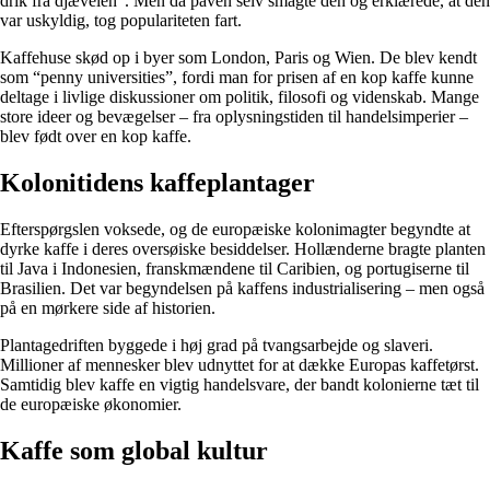
drik fra djævelen”. Men da paven selv smagte den og erklærede, at den
var uskyldig, tog populariteten fart.
Kaffehuse skød op i byer som London, Paris og Wien. De blev kendt
som “penny universities”, fordi man for prisen af en kop kaffe kunne
deltage i livlige diskussioner om politik, filosofi og videnskab. Mange
store ideer og bevægelser – fra oplysningstiden til handelsimperier –
blev født over en kop kaffe.
Kolonitidens kaffeplantager
Efterspørgslen voksede, og de europæiske kolonimagter begyndte at
dyrke kaffe i deres oversøiske besiddelser. Hollænderne bragte planten
til Java i Indonesien, franskmændene til Caribien, og portugiserne til
Brasilien. Det var begyndelsen på kaffens industrialisering – men også
på en mørkere side af historien.
Plantagedriften byggede i høj grad på tvangsarbejde og slaveri.
Millioner af mennesker blev udnyttet for at dække Europas kaffetørst.
Samtidig blev kaffe en vigtig handelsvare, der bandt kolonierne tæt til
de europæiske økonomier.
Kaffe som global kultur