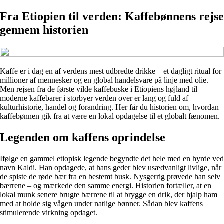
Fra Etiopien til verden: Kaffebønnens rejse
gennem historien
Kaffe er i dag en af verdens mest udbredte drikke – et dagligt ritual for
millioner af mennesker og en global handelsvare på linje med olie.
Men rejsen fra de første vilde kaffebuske i Etiopiens højland til
moderne kaffebarer i storbyer verden over er lang og fuld af
kulturhistorie, handel og forandring. Her får du historien om, hvordan
kaffebønnen gik fra at være en lokal opdagelse til et globalt fænomen.
Legenden om kaffens oprindelse
Ifølge en gammel etiopisk legende begyndte det hele med en hyrde ved
navn Kaldi. Han opdagede, at hans geder blev usædvanligt livlige, når
de spiste de røde bær fra en bestemt busk. Nysgerrig prøvede han selv
bærrene – og mærkede den samme energi. Historien fortæller, at en
lokal munk senere brugte bærrene til at brygge en drik, der hjalp ham
med at holde sig vågen under natlige bønner. Sådan blev kaffens
stimulerende virkning opdaget.