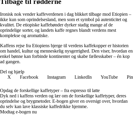
Tilbage til rødderne
Ironisk nok vender kaffeverdenen i dag blikket tilbage mod Etiopien –
ikke kun som oprindelsesland, men som et symbol på autenticitet og
kvalitet. De etiopiske kaffebønder dyrker stadig mange af de
oprindelige sorter, og landets kaffe regnes blandt verdens mest
komplekse og aromatiske.
Kaffens rejse fra Etiopiens bjerge til verdens kaffekopper er historien
om handel, kultur og menneskelig nysgerrighed. Den viser, hvordan en
enkel bønne kan forbinde kontinenter og skabe fællesskaber – én kop
ad gangen.
Del og hjælp
X
Facebook
Instagram
LinkedIn
YouTube
Pin
Opdag de forskellige kaffetyper – fra espresso til latte
Dyk ned i kaffens verden og lær om de forskellige kaffetyper, deres
oprindelse og brygmetoder. E-bogen giver en oversigt over, hvordan
du selv kan lave klassiske kaffedrikke hjemme.
Modtag e-bogen nu