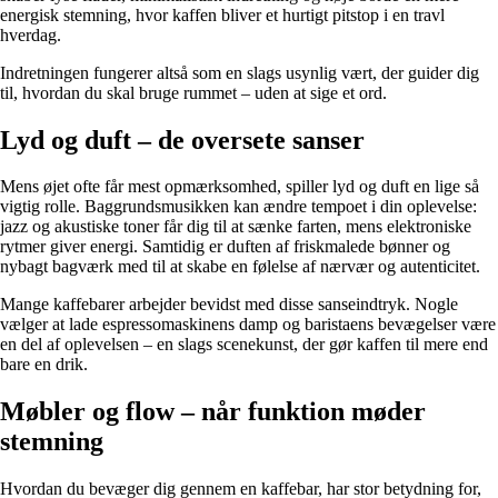
energisk stemning, hvor kaffen bliver et hurtigt pitstop i en travl
hverdag.
Indretningen fungerer altså som en slags usynlig vært, der guider dig
til, hvordan du skal bruge rummet – uden at sige et ord.
Lyd og duft – de oversete sanser
Mens øjet ofte får mest opmærksomhed, spiller lyd og duft en lige så
vigtig rolle. Baggrundsmusikken kan ændre tempoet i din oplevelse:
jazz og akustiske toner får dig til at sænke farten, mens elektroniske
rytmer giver energi. Samtidig er duften af friskmalede bønner og
nybagt bagværk med til at skabe en følelse af nærvær og autenticitet.
Mange kaffebarer arbejder bevidst med disse sanseindtryk. Nogle
vælger at lade espressomaskinens damp og baristaens bevægelser være
en del af oplevelsen – en slags scenekunst, der gør kaffen til mere end
bare en drik.
Møbler og flow – når funktion møder
stemning
Hvordan du bevæger dig gennem en kaffebar, har stor betydning for,