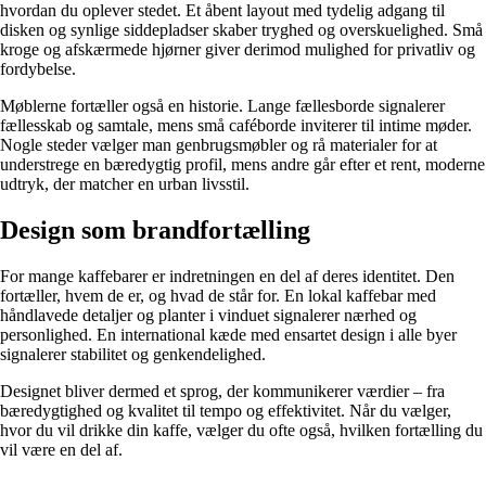
hvordan du oplever stedet. Et åbent layout med tydelig adgang til
disken og synlige siddepladser skaber tryghed og overskuelighed. Små
kroge og afskærmede hjørner giver derimod mulighed for privatliv og
fordybelse.
Møblerne fortæller også en historie. Lange fællesborde signalerer
fællesskab og samtale, mens små caféborde inviterer til intime møder.
Nogle steder vælger man genbrugsmøbler og rå materialer for at
understrege en bæredygtig profil, mens andre går efter et rent, moderne
udtryk, der matcher en urban livsstil.
Design som brandfortælling
For mange kaffebarer er indretningen en del af deres identitet. Den
fortæller, hvem de er, og hvad de står for. En lokal kaffebar med
håndlavede detaljer og planter i vinduet signalerer nærhed og
personlighed. En international kæde med ensartet design i alle byer
signalerer stabilitet og genkendelighed.
Designet bliver dermed et sprog, der kommunikerer værdier – fra
bæredygtighed og kvalitet til tempo og effektivitet. Når du vælger,
hvor du vil drikke din kaffe, vælger du ofte også, hvilken fortælling du
vil være en del af.