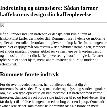
Indretning og atmosfære: Sådan former
kaffebarens design din kaffeoplevelse
Når du træder ind i en kaffebar, er det sjældent kun duften af
friskbrygget kaffe, der møder dig. Rummet, lyset, lydene og møblerne
spiller alle en rolle i, hvordan du oplever din kop kaffe. Indretningen er
ikke blot et spørgsmål om æstetik – den påvirker stemningen, tempoet
og endda smagen. I denne artikel ser vi nærmere på, hvordan design
og atmosfære former din kaffeoplevelse, og hvorfor nogle kaffebarer
føles som et andet hjem, mens andre inviterer til hurtige møder og
effektivitet.
Rummets første indtryk
Før du overhovedet bestiller, har du allerede dannet dig en
fornemmelse af stedet. Farver, materialer og belysning sender signaler
om, hvilken type oplevelse du kan forvente. En kaffebar med varme
træsorter, dæmpet lys og bløde stole indbyder til ro og fordybelse. Her
får du lyst til at blive hængende med en bog eller en laptop. Omvendt
skaber lyse flader, minimalistisk indretning og høje borde en mere