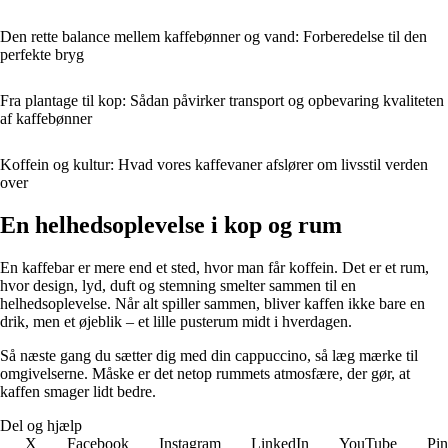
Den rette balance mellem kaffebønner og vand: Forberedelse til den
perfekte bryg
Fra plantage til kop: Sådan påvirker transport og opbevaring kvaliteten
af kaffebønner
Koffein og kultur: Hvad vores kaffevaner afslører om livsstil verden
over
En helhedsoplevelse i kop og rum
En kaffebar er mere end et sted, hvor man får koffein. Det er et rum,
hvor design, lyd, duft og stemning smelter sammen til en
helhedsoplevelse. Når alt spiller sammen, bliver kaffen ikke bare en
drik, men et øjeblik – et lille pusterum midt i hverdagen.
Så næste gang du sætter dig med din cappuccino, så læg mærke til
omgivelserne. Måske er det netop rummets atmosfære, der gør, at
kaffen smager lidt bedre.
Del og hjælp
X
Facebook
Instagram
LinkedIn
YouTube
Pin