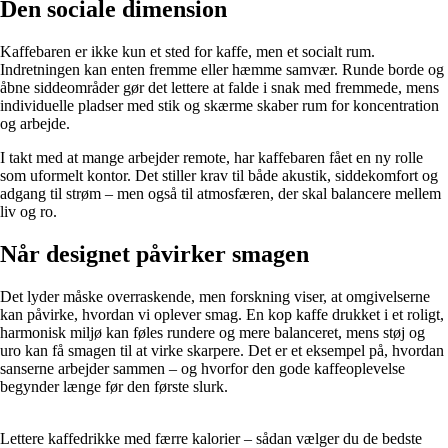
Den sociale dimension
Kaffebaren er ikke kun et sted for kaffe, men et socialt rum.
Indretningen kan enten fremme eller hæmme samvær. Runde borde og
åbne siddeområder gør det lettere at falde i snak med fremmede, mens
individuelle pladser med stik og skærme skaber rum for koncentration
og arbejde.
I takt med at mange arbejder remote, har kaffebaren fået en ny rolle
som uformelt kontor. Det stiller krav til både akustik, siddekomfort og
adgang til strøm – men også til atmosfæren, der skal balancere mellem
liv og ro.
Når designet påvirker smagen
Det lyder måske overraskende, men forskning viser, at omgivelserne
kan påvirke, hvordan vi oplever smag. En kop kaffe drukket i et roligt,
harmonisk miljø kan føles rundere og mere balanceret, mens støj og
uro kan få smagen til at virke skarpere. Det er et eksempel på, hvordan
sanserne arbejder sammen – og hvorfor den gode kaffeoplevelse
begynder længe før den første slurk.
Lettere kaffedrikke med færre kalorier – sådan vælger du de bedste