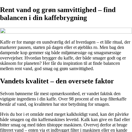
Rent vand og grøn samvittighed – find
balancen i din kaffebrygning
Kaffe er for mange en uundværlig del af hverdagen – et lille ritual, der
markerer pausen, starten på dagen eller et øjebliks ro. Men bag den
dampende kop gemmer sig både miljømæssige og smagsmæssige
overvejelser. Hvordan brygger du kaffe, der både smager godt og er
skånsom for planeten? Her får du inspiration til at finde balancen
mellem rent vand, god smag og grøn samvittighed.
Vandets kvalitet – den oversete faktor
Selvom bønnerne får mest opmærksomhed, er vandet faktisk den
vigtigste ingrediens i din kaffe. Over 98 procent af en kop filterkaffe
består af vand, og kvaliteten har stor betydning for smagen.
Hvis du bor i et område med meget kalkholdigt vand, kan det påvirke
både smagen og din kaffemaskines levetid. Kalk kan give en flad eller
bitter smag og med tiden tilstoppe maskinen. Overvej derfor at bruge
filtreret vand – enten via et indbygget filter i maskinen eller en kande