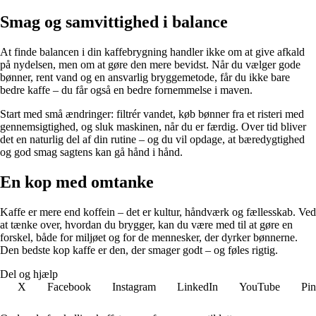
Smag og samvittighed i balance
At finde balancen i din kaffebrygning handler ikke om at give afkald
på nydelsen, men om at gøre den mere bevidst. Når du vælger gode
bønner, rent vand og en ansvarlig bryggemetode, får du ikke bare
bedre kaffe – du får også en bedre fornemmelse i maven.
Start med små ændringer: filtrér vandet, køb bønner fra et risteri med
gennemsigtighed, og sluk maskinen, når du er færdig. Over tid bliver
det en naturlig del af din rutine – og du vil opdage, at bæredygtighed
og god smag sagtens kan gå hånd i hånd.
En kop med omtanke
Kaffe er mere end koffein – det er kultur, håndværk og fællesskab. Ved
at tænke over, hvordan du brygger, kan du være med til at gøre en
forskel, både for miljøet og for de mennesker, der dyrker bønnerne.
Den bedste kop kaffe er den, der smager godt – og føles rigtig.
Del og hjælp
X
Facebook
Instagram
LinkedIn
YouTube
Pin