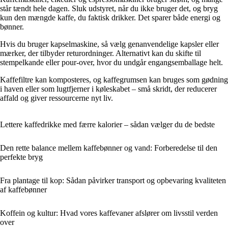
står tændt hele dagen. Sluk udstyret, når du ikke bruger det, og bryg
kun den mængde kaffe, du faktisk drikker. Det sparer både energi og
bønner.
Hvis du bruger kapselmaskine, så vælg genanvendelige kapsler eller
mærker, der tilbyder returordninger. Alternativt kan du skifte til
stempelkande eller pour-over, hvor du undgår engangsemballage helt.
Kaffefiltre kan komposteres, og kaffegrumsen kan bruges som gødning
i haven eller som lugtfjerner i køleskabet – små skridt, der reducerer
affald og giver ressourcerne nyt liv.
Lettere kaffedrikke med færre kalorier – sådan vælger du de bedste
Den rette balance mellem kaffebønner og vand: Forberedelse til den
perfekte bryg
Fra plantage til kop: Sådan påvirker transport og opbevaring kvaliteten
af kaffebønner
Koffein og kultur: Hvad vores kaffevaner afslører om livsstil verden
over