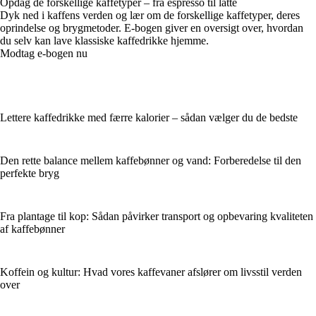
Opdag de forskellige kaffetyper – fra espresso til latte
Dyk ned i kaffens verden og lær om de forskellige kaffetyper, deres
oprindelse og brygmetoder. E-bogen giver en oversigt over, hvordan
du selv kan lave klassiske kaffedrikke hjemme.
Modtag e-bogen nu
Lettere kaffedrikke med færre kalorier – sådan vælger du de bedste
Den rette balance mellem kaffebønner og vand: Forberedelse til den
perfekte bryg
Fra plantage til kop: Sådan påvirker transport og opbevaring kvaliteten
af kaffebønner
Koffein og kultur: Hvad vores kaffevaner afslører om livsstil verden
over