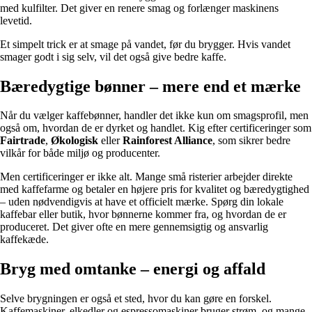
med kulfilter. Det giver en renere smag og forlænger maskinens
levetid.
Et simpelt trick er at smage på vandet, før du brygger. Hvis vandet
smager godt i sig selv, vil det også give bedre kaffe.
Bæredygtige bønner – mere end et mærke
Når du vælger kaffebønner, handler det ikke kun om smagsprofil, men
også om, hvordan de er dyrket og handlet. Kig efter certificeringer som
Fairtrade
,
Økologisk
eller
Rainforest Alliance
, som sikrer bedre
vilkår for både miljø og producenter.
Men certificeringer er ikke alt. Mange små risterier arbejder direkte
med kaffefarme og betaler en højere pris for kvalitet og bæredygtighed
– uden nødvendigvis at have et officielt mærke. Spørg din lokale
kaffebar eller butik, hvor bønnerne kommer fra, og hvordan de er
produceret. Det giver ofte en mere gennemsigtig og ansvarlig
kaffekæde.
Bryg med omtanke – energi og affald
Selve brygningen er også et sted, hvor du kan gøre en forskel.
Kaffemaskiner, elkedler og espressomaskiner bruger strøm, og mange