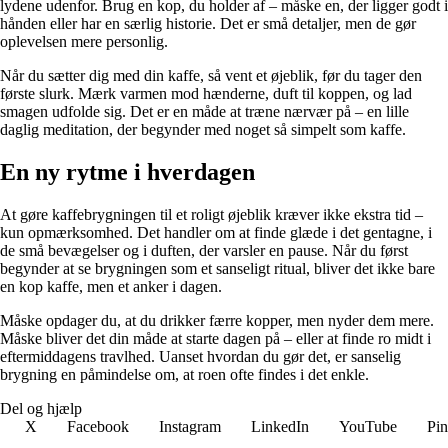
lydene udenfor. Brug en kop, du holder af – måske en, der ligger godt i
hånden eller har en særlig historie. Det er små detaljer, men de gør
oplevelsen mere personlig.
Når du sætter dig med din kaffe, så vent et øjeblik, før du tager den
første slurk. Mærk varmen mod hænderne, duft til koppen, og lad
smagen udfolde sig. Det er en måde at træne nærvær på – en lille
daglig meditation, der begynder med noget så simpelt som kaffe.
En ny rytme i hverdagen
At gøre kaffebrygningen til et roligt øjeblik kræver ikke ekstra tid –
kun opmærksomhed. Det handler om at finde glæde i det gentagne, i
de små bevægelser og i duften, der varsler en pause. Når du først
begynder at se brygningen som et sanseligt ritual, bliver det ikke bare
en kop kaffe, men et anker i dagen.
Måske opdager du, at du drikker færre kopper, men nyder dem mere.
Måske bliver det din måde at starte dagen på – eller at finde ro midt i
eftermiddagens travlhed. Uanset hvordan du gør det, er sanselig
brygning en påmindelse om, at roen ofte findes i det enkle.
Del og hjælp
X
Facebook
Instagram
LinkedIn
YouTube
Pin