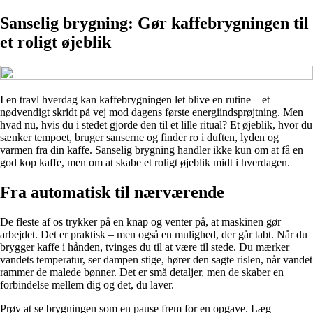
Sanselig brygning: Gør kaffebrygningen til
et roligt øjeblik
I en travl hverdag kan kaffebrygningen let blive en rutine – et
nødvendigt skridt på vej mod dagens første energiindsprøjtning. Men
hvad nu, hvis du i stedet gjorde den til et lille ritual? Et øjeblik, hvor du
sænker tempoet, bruger sanserne og finder ro i duften, lyden og
varmen fra din kaffe. Sanselig brygning handler ikke kun om at få en
god kop kaffe, men om at skabe et roligt øjeblik midt i hverdagen.
Fra automatisk til nærværende
De fleste af os trykker på en knap og venter på, at maskinen gør
arbejdet. Det er praktisk – men også en mulighed, der går tabt. Når du
brygger kaffe i hånden, tvinges du til at være til stede. Du mærker
vandets temperatur, ser dampen stige, hører den sagte rislen, når vandet
rammer de malede bønner. Det er små detaljer, men de skaber en
forbindelse mellem dig og det, du laver.
Prøv at se brygningen som en pause frem for en opgave. Læg