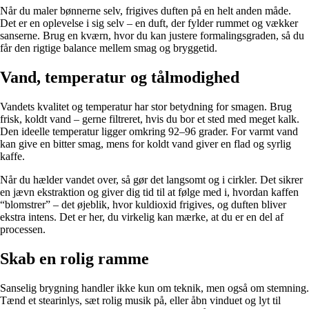
Når du maler bønnerne selv, frigives duften på en helt anden måde.
Det er en oplevelse i sig selv – en duft, der fylder rummet og vækker
sanserne. Brug en kværn, hvor du kan justere formalingsgraden, så du
får den rigtige balance mellem smag og bryggetid.
Vand, temperatur og tålmodighed
Vandets kvalitet og temperatur har stor betydning for smagen. Brug
frisk, koldt vand – gerne filtreret, hvis du bor et sted med meget kalk.
Den ideelle temperatur ligger omkring 92–96 grader. For varmt vand
kan give en bitter smag, mens for koldt vand giver en flad og syrlig
kaffe.
Når du hælder vandet over, så gør det langsomt og i cirkler. Det sikrer
en jævn ekstraktion og giver dig tid til at følge med i, hvordan kaffen
“blomstrer” – det øjeblik, hvor kuldioxid frigives, og duften bliver
ekstra intens. Det er her, du virkelig kan mærke, at du er en del af
processen.
Skab en rolig ramme
Sanselig brygning handler ikke kun om teknik, men også om stemning.
Tænd et stearinlys, sæt rolig musik på, eller åbn vinduet og lyt til