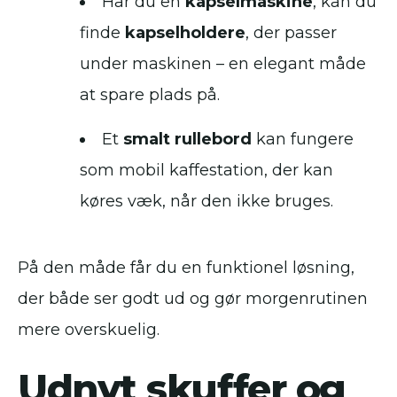
Har du en
kapselmaskine
, kan du
finde
kapselholdere
, der passer
under maskinen – en elegant måde
at spare plads på.
Et
smalt rullebord
kan fungere
som mobil kaffestation, der kan
køres væk, når den ikke bruges.
På den måde får du en funktionel løsning,
der både ser godt ud og gør morgenrutinen
mere overskuelig.
Udnyt skuffer og